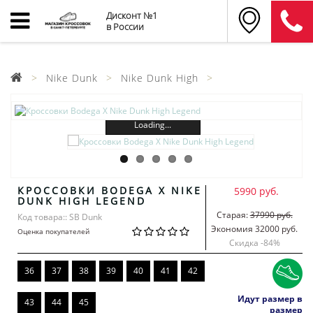
Дисконт №1
в России
Nike Dunk
Nike Dunk High
Loading...
КРОССОВКИ BODEGA X NIKE
5990 руб.
DUNK HIGH LEGEND
Старая:
37990 руб.
Код товара:: SB Dunk
Экономия 32000 руб.
Оценка покупателей
Скидка -
84
%
36
37
38
39
40
41
42
Идут размер в
43
44
45
размер