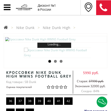
Дисконт №1
в России
Nike Dunk
Nike Dunk High
Loading...
КРОССОВКИ NIKE DUNK
5990 руб.
HIGH WMNS FOOTBALL GREY
Старая:
37990 руб.
Код товара:: SB Dunk
Экономия 32000 руб.
Оценка покупателей
Скидка -
84
%
36
37
38
39
40
41
42
Идут размер в