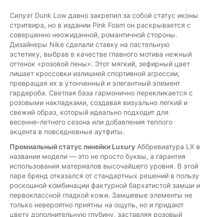
Силуэт Dunk Low давно закрепил за собой статус иконы
стритвира, но в издании Pink Foam он раскрывается с
совершенно неожиданной, романтичной стороны.
Дизайнеры Nike сделали ставку на пастельную
эстетику, выбрав в качестве главного мотива нежный
оттенок «розовой пены». Этот мягкий, зефирный цвет
лишает кроссовки излишней спортивной агрессии,
превращая их в утонченный и элегантный элемент
гардероба. Светлая база гармонично перекликается с
розовыми накладками, создавая визуально легкий и
свежий образ, который идеально подходит для
весенне-летнего сезона или добавления теплого
акцента в повседневные аутфиты.
Премиальный статус линейки Luxury
Аббревиатура LX в
названии модели — это не просто буквы, а гарантия
использования материалов высочайшего уровня. В этой
паре бренд отказался от стандартных решений в пользу
роскошной комбинации фактурной бархатистой замши и
первоклассной гладкой кожи. Замшевые элементы не
только невероятно приятны на ощупь, но и придают
цвету дополнительную глубину, заставляя розовый