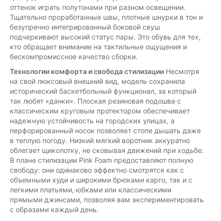
оттенок играть полутонами при разном освещении.
Тщательно проработанные швы, плотные шнурки в тон и
безупречно интегрированный боковой свуш
подчеркивают высокий статус пары. Это обувь для тех,
кто обращает внимание на тактильные ощущения и
бескомпромиссное качество сборки.
Технологии комфорта и свобода стилизации
Несмотря
на свой люксовый внешний вид, модель сохранила
исторический баскетбольный функционал, за который
так любят «данки». Плоская резиновая подошва с
классическим круговым протектором обеспечивает
надежную устойчивость на городских улицах, а
перфорированный носок позволяет стопе дышать даже
в теплую погоду. Низкий мягкий воротник аккуратно
облегает щиколотку, не сковывая движений при ходьбе.
В плане стилизации Pink Foam предоставляют полную
свободу: они одинаково эффектно смотрятся как с
объемными худи и широкими брюками карго, так и с
легкими платьями, юбками или классическими
прямыми джинсами, позволяя вам экспериментировать
с образами каждый день.