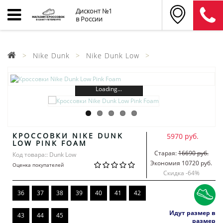
Дисконт №1
в России
Nike Dunk
Nike Dunk Low
Loading...
КРОССОВКИ NIKE DUNK
5970 руб.
LOW PINK FOAM
Старая:
16690 руб.
Код товара:: Dunk Low
Экономия 10720 руб.
Оценка покупателей
Скидка -
64
%
36
37
38
39
40
41
42
Идут размер в
43
44
45
размер