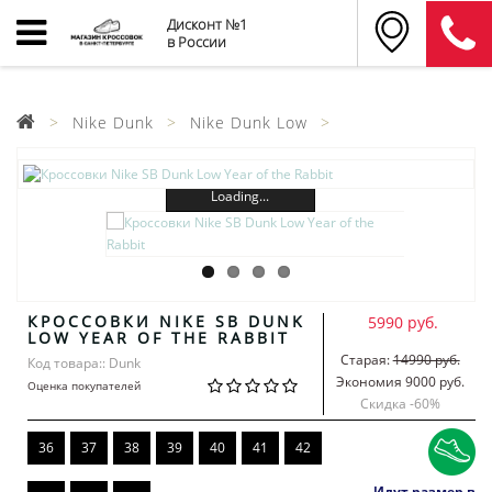
Дисконт №1
в России
Nike Dunk
Nike Dunk Low
Loading...
КРОССОВКИ NIKE SB DUNK
5990 руб.
LOW YEAR OF THE RABBIT
Старая:
14990 руб.
Код товара:: Dunk
Экономия 9000 руб.
Оценка покупателей
Скидка -
60
%
36
37
38
39
40
41
42
Идут размер в