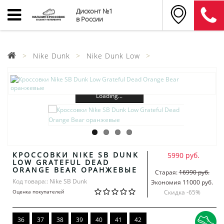
Дисконт №1
в России
Nike Dunk
Nike Dunk Low
Loading...
КРОССОВКИ NIKE SB DUNK
5990 руб.
LOW GRATEFUL DEAD
ORANGE BEAR ОРАНЖЕВЫЕ
Старая:
16990 руб.
Код товара:: Nike SB Dunk
Экономия 11000 руб.
Оценка покупателей
Скидка -
65
%
36
37
38
39
40
41
42