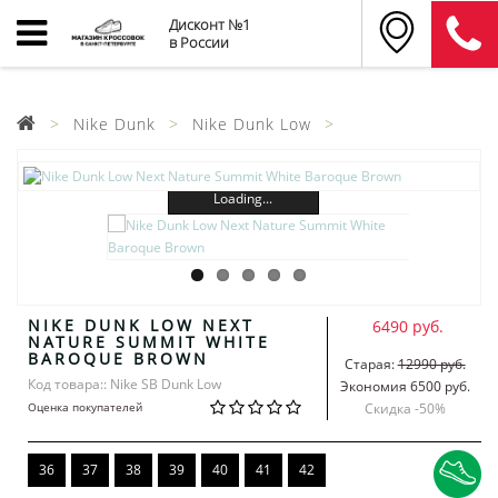
Дисконт №1
в России
Nike Dunk
Nike Dunk Low
Loading...
NIKE DUNK LOW NEXT
6490 руб.
NATURE SUMMIT WHITE
BAROQUE BROWN
Старая:
12990 руб.
Код товара:: Nike SB Dunk Low
Экономия 6500 руб.
Оценка покупателей
Скидка -
50
%
36
37
38
39
40
41
42