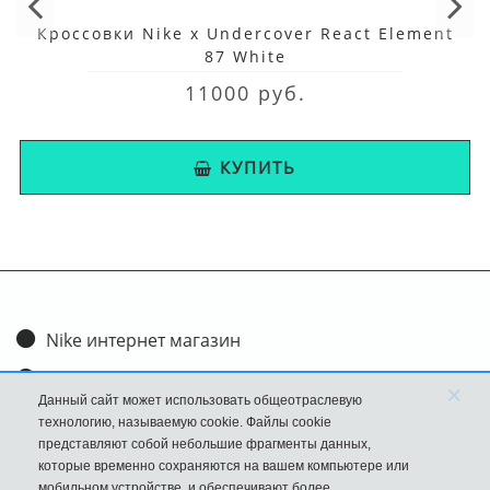
Кроссовки Nike x Undercover React Element
87 White
11000 руб.
КУПИТЬ
Nike интернет магазин
Доставка и оплата
×
Данный сайт может использовать общеотраслевую
Обмен и возврат
технологию, называемую cookie. Файлы cookie
представляют собой небольшие фрагменты данных,
Размеры
которые временно сохраняются на вашем компьютере или
мобильном устройстве, и обеспечивают более