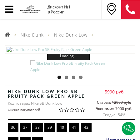
Дисконт №1
в России
Nike Dunk
Nike Dunk Low
Loading...
NIKE DUNK LOW PRO SB
5990 руб.
FRUITY PACK GREEN APPLE
Старая:
12990 руб.
Код товара:: Nike SB Dunk Low
Экономия 7000 руб.
Оценка покупателей
Скидка -
54
%
36
37
38
39
40
41
42
Идут размер в