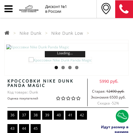
Дисконт №1
в России
Nike Dunk
Nike Dunk Low
Loading...
КРОССОВКИ NIKE DUNK
5990 руб.
PANDA MAGIC
Старая:
12490 руб.
Код товара:: Dunk
Экономия 6500 руб.
Оценка покупателей
Скидка -
52
%
36
37
38
39
40
41
42
Идут размер в
43
44
45
размер