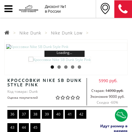
Дисконт №1
в России
Nike Dunk
Nike Dunk Low
Loading...
КРОССОВКИ NIKE SB DUNK
5990 руб.
STYLE PINK
Старая:
14990 руб.
Код товара:: Dunk
Экономия 9000 руб.
Оценка покупателей
Скидка -
60
%
36
37
38
39
40
41
42
Идут размер в
43
44
45
размер