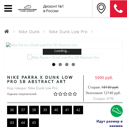
Дисконт №1
в России
Nike Dunk
Nike Dunk Low Pro
Loading...
NIKE PARRA X DUNK LOW
5990 руб.
PRO SB ABSTRACT ART
Старая:
18130 руб.
Код товара:: Nike Dunk Low Pro
Экономия 12140 руб.
Оценка покупателей
Скидка -
67
%
36
37
38
39
40
41
42
Идут размер в
43
44
45
размер