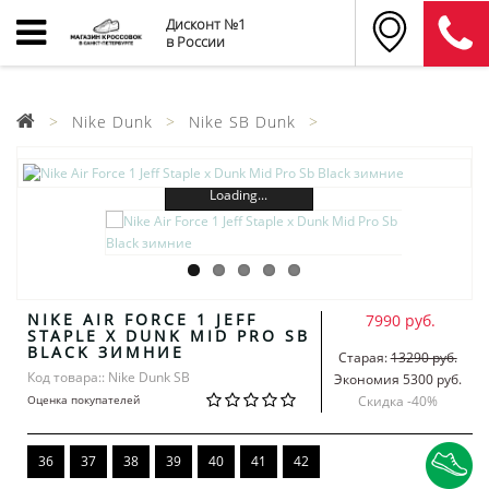
Дисконт №1
в России
Nike Dunk
Nike SB Dunk
Loading...
NIKE AIR FORCE 1 JEFF
7990 руб.
STAPLE X DUNK MID PRO SB
BLACK ЗИМНИЕ
Старая:
13290 руб.
Код товара:: Nike Dunk SB
Экономия 5300 руб.
Оценка покупателей
Скидка -
40
%
36
37
38
39
40
41
42