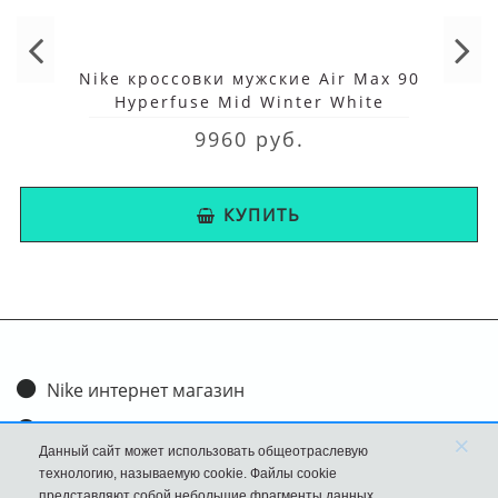
Nike кроссовки мужские Air Max 90
Hyperfuse Mid Winter White
9960 руб.
КУПИТЬ
Nike интернет магазин
Доставка и оплата
×
Данный сайт может использовать общеотраслевую
Обмен и возврат
технологию, называемую cookie. Файлы cookie
представляют собой небольшие фрагменты данных,