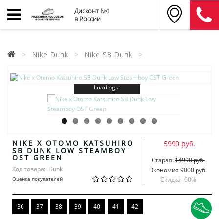
Дисконт №1
в России
Nike Dunk
Nike SB Dunk
Loading...
NIKE X OTOMO KATSUHIRO
5990 руб.
SB DUNK LOW STEAMBOY
OST GREEN
Старая:
14990 руб.
Код товара:: Dunk
Экономия 9000 руб.
Оценка покупателей
Скидка -
60
%
36
37
38
39
40
41
42