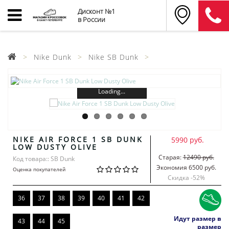
Дисконт №1
в России
Nike Dunk
Nike SB Dunk
Loading...
NIKE AIR FORCE 1 SB DUNK
5990 руб.
LOW DUSTY OLIVE
Старая:
12490 руб.
Код товара:: SB Dunk
Экономия 6500 руб.
Оценка покупателей
Скидка -
52
%
36
37
38
39
40
41
42
Идут размер в
43
44
45
размер