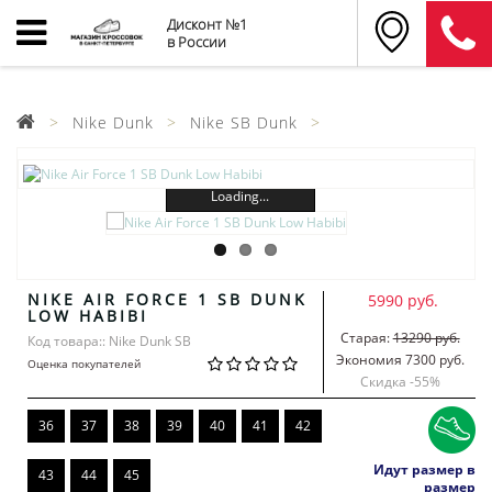
Дисконт №1
в России
Nike Dunk
Nike SB Dunk
Loading...
NIKE AIR FORCE 1 SB DUNK
5990 руб.
LOW HABIBI
Старая:
13290 руб.
Код товара:: Nike Dunk SB
Экономия 7300 руб.
Оценка покупателей
Скидка -
55
%
36
37
38
39
40
41
42
Идут размер в
43
44
45
размер