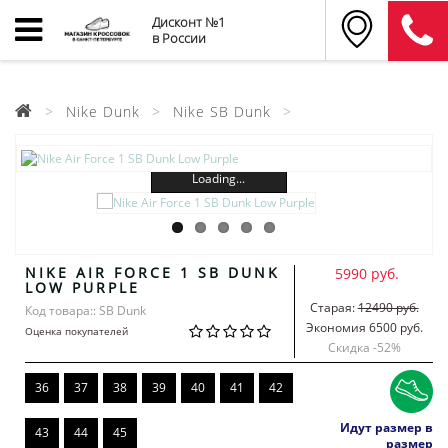
Дисконт №1
в России
Nike Dunk
Nike SB Dunk
Loading...
NIKE AIR FORCE 1 SB DUNK
5990 руб.
LOW PURPLE
Старая:
12490 руб.
Код товара:: SB Dunk
Экономия 6500 руб.
Оценка покупателей
Скидка -
52
%
36
37
38
39
40
41
42
Идут размер в
43
44
45
размер