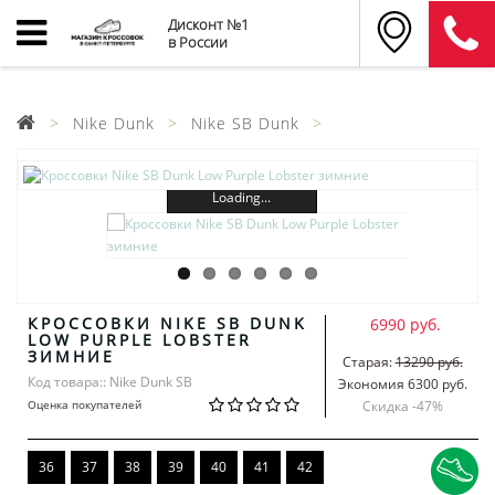
Дисконт №1
в России
Nike Dunk
Nike SB Dunk
Loading...
КРОССОВКИ NIKE SB DUNK
6990 руб.
LOW PURPLE LOBSTER
ЗИМНИЕ
Старая:
13290 руб.
Код товара:: Nike Dunk SB
Экономия 6300 руб.
Оценка покупателей
Скидка -
47
%
36
37
38
39
40
41
42