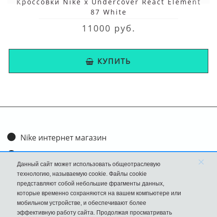
Кроссовки Nike x Undercover React Element
87 White
11000 руб.
КУПИТЬ
Nike интернет магазин
Доставка и оплата
×
Данный сайт может использовать общеотраслевую
Обмен и возврат
технологию, называемую cookie. Файлы cookie
представляют собой небольшие фрагменты данных,
Размеры
которые временно сохраняются на вашем компьютере или
мобильном устройстве, и обеспечивают более
FAQ
эффективную работу сайта. Продолжая просматривать