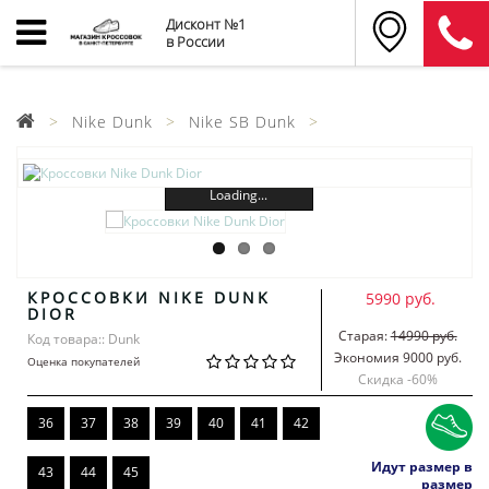
Дисконт №1
в России
Nike Dunk
Nike SB Dunk
Loading...
КРОССОВКИ NIKE DUNK
5990 руб.
DIOR
Старая:
14990 руб.
Код товара:: Dunk
Экономия 9000 руб.
Оценка покупателей
Скидка -
60
%
36
37
38
39
40
41
42
Идут размер в
43
44
45
размер