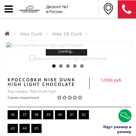
Дисконт №1
в России
Nike Dunk
Nike SB Dunk
Loading...
КРОССОВКИ NIKE DUNK
12990 руб.
HIGH LIGHT CHOCOLATE
Код товара:: Nike Dunk High
Оценка покупателей
36
37
38
39
40
41
42
Идут размер в
43
44
45
размер