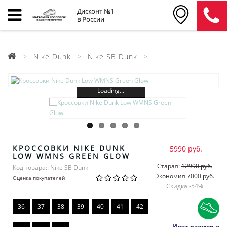
Дисконт №1
в России
Nike Dunk
Nike SB Dunk
Loading...
КРОССОВКИ NIKE DUNK
5990 руб.
LOW WMNS GREEN GLOW
Старая:
12990 руб.
Код товара:: Nike SB Dunk
Экономия 7000 руб.
Оценка покупателей
Скидка -
54
%
36
37
38
39
40
41
42
Идут размер в