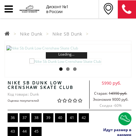
Дисконт №1
в России
Nike Dunk
Nike SB Dunk
Loading...
NIKE SB DUNK LOW
5990 руб.
CRENSHAW SKATE CLUB
Старая:
14990 руб.
Код товара:: Dunk
Экономия 9000 руб.
Оценка покупателей
Скидка -
60
%
36
37
38
39
40
41
42
Идут размер в
43
44
45
размер