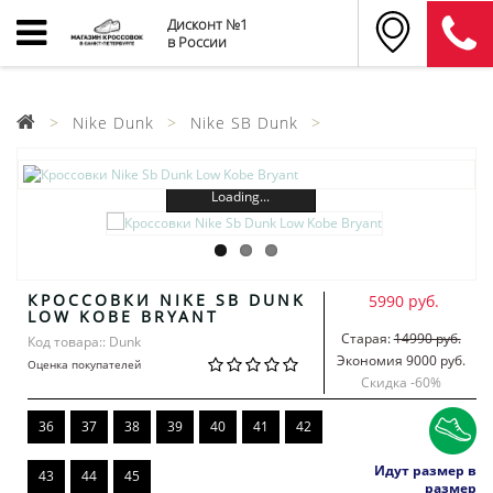
Дисконт №1
в России
Nike Dunk
Nike SB Dunk
Loading...
КРОССОВКИ NIKE SB DUNK
5990 руб.
LOW KOBE BRYANT
Старая:
14990 руб.
Код товара:: Dunk
Экономия 9000 руб.
Оценка покупателей
Скидка -
60
%
36
37
38
39
40
41
42
Идут размер в
43
44
45
размер