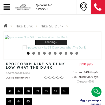
Дисконт №1
в России
Nike Dunk
Nike SB Dunk
Loading...
КРОССОВКИ NIKE SB DUNK
5990 руб.
LOW WHAT THE DUNK
Старая:
14990 руб.
Код товара:: Dunk
Экономия 9000 руб.
Оценка покупателей
Скидка -
60
%
36
37
38
39
40
41
42
Идут размер в
43
44
45
размер