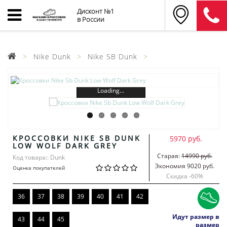
Дисконт №1
в России
Nike Dunk
Nike SB Dunk
Loading...
КРОССОВКИ NIKE SB DUNK
5970 руб.
LOW WOLF DARK GREY
Старая:
14990 руб.
Код товара:: Dunk
Экономия 9020 руб.
Оценка покупателей
Скидка -
60
%
36
37
38
39
40
41
42
Идут размер в
43
44
45
размер