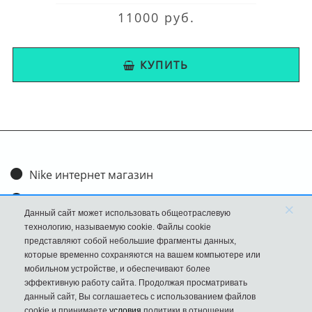
11000 руб.
КУПИТЬ
Nike интернет магазин
Доставка и оплата
×
Данный сайт может использовать общеотраслевую
Обмен и возврат
технологию, называемую cookie. Файлы cookie
представляют собой небольшие фрагменты данных,
Размеры
которые временно сохраняются на вашем компьютере или
мобильном устройстве, и обеспечивают более
FAQ
эффективную работу сайта. Продолжая просматривать
данный сайт, Вы соглашаетесь с использованием файлов
Новости
cookie и принимаете
условия
политики в отношении