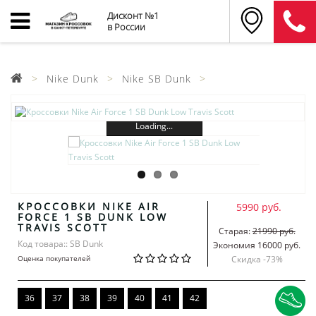
Дисконт №1
в России
Nike Dunk
Nike SB Dunk
Loading...
КРОССОВКИ NIKE AIR
5990 руб.
FORCE 1 SB DUNK LOW
TRAVIS SCOTT
Старая:
21990 руб.
Код товара:: SB Dunk
Экономия 16000 руб.
Оценка покупателей
Скидка -
73
%
36
37
38
39
40
41
42