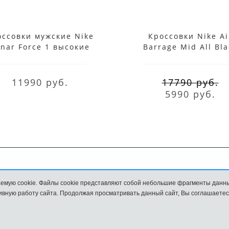
оссовки мужские Nike
Кроссовки Nike Ai
nar Force 1 высокие
Barrage Mid All Bla
белые
11990 руб.
17790 руб.
5990 руб.
Обмен и возврат
Размеры
емую cookie. Файлы cookie представляют собой небольшие фрагменты данн
вную работу сайта. Продолжая просматривать данный сайт, Вы соглашаетес
и