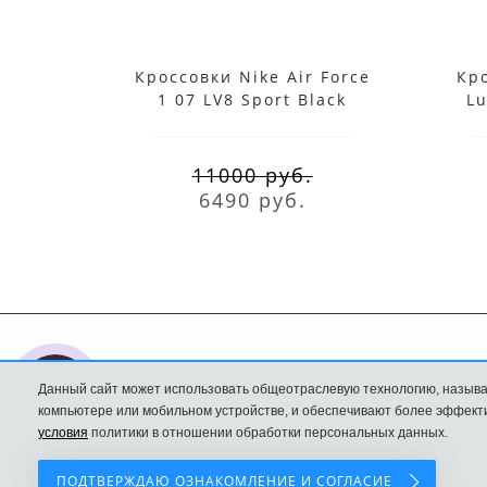
Кроссовки Nike Air Force
Кр
1 07 LV8 Sport Black
Lu
11000 руб.
6490 руб.
Nike интернет
Доставка и оплата
Данный сайт может использовать общеотраслевую технологию, называ
магазин
Политика
компьютере или мобильном устройстве, и обеспечивают более эффекти
условия
политики в отношении обработки персональных данных.
Конфиденциальност
ПОДТВЕРЖДАЮ ОЗНАКОМЛЕНИЕ И СОГЛАСИЕ