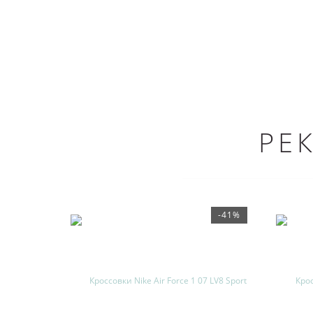
РЕ
-41%