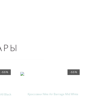
АРЫ
-66%
-66%