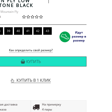
N FLY LOW
STONE BLACK
 Mountain Fly
й
8
39
40
41
42
43
Идут
размер в
размер
Как определить свой размер?
КУПИТЬ
КУПИТЬ В 1 КЛИК
ая доставка
На примерку
аказа
4 пары