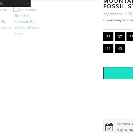
MOUNTAI
g...
FOSSIL 
Код товара:: ACG
Оценка покупателе
36
37
3
44
45
Бесплатн
в день з