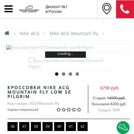
Дисконт №1
в России
Nike ACG
Nike ACG Mountain Fly
Loading...
КРОССОВКИ NIKE ACG
6790 руб.
MOUNTAIN FLY LOW SE
PILGRIM
Старая:
14990 руб.
Код товара:: ACG Mountain Fly
Экономия 8200 руб.
Оценка покупателей
Скидка -
55
%
36
37
38
39
40
41
42