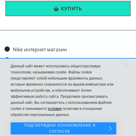
КУПИТЬ
Nike интернет магазин
Доставка и оплата
×
Данный сайт может использовать общеотраслевую
Обмен и возврат
технологию, называемую cookie. Файлы cookie
представляют собой небольшие фрагменты данных,
Размеры
которые временно сохраняются на вашем компьютере или
мобильном устройстве, и обеспечивают более
FAQ
эффективную работу сайта. Продолжая просматривать
данный сайт, Вы соглашаетесь с использованием файлов
Новости
cookie и принимаете
условия
политики в отношении
Политика Конфиденциальности
обработки персональных данных.
ПОДТВЕРЖДАЮ ОЗНАКОМЛЕНИЕ И
СОГЛАСИЕ
Наш сайт НЕ является официальным сайтом Nike