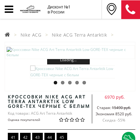
Дисконт №1
в России
Nike ACG
Nike ACG Terra Antarktik
Loading...
КРОССОВКИ NIKE ACG ART
6970 руб.
TERRA ANTARKTIK LOW
GORE-TEX ЧЕРНЫЕ С БЕЛЫМ
Старая:
15490 руб.
Код товара:: ACG Art Terra Antarktik
Экономия 8520 руб.
Оценка покупателей
Скидка -
55
%
41
42
43
44
45