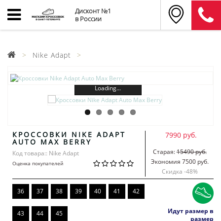
Дисконт №1
в России
Nike Adapt
Loading...
КРОССОВКИ NIKE ADAPT
7990 руб.
AUTO MAX BERRY
Старая:
15490 руб.
Код товара:: Nike Adapt
Экономия 7500 руб.
Оценка покупателей
Скидка -
48
%
36
37
38
39
40
41
42
Идут размер в
43
44
45
размер