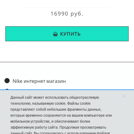
16990 руб.
КУПИТЬ
Nike интернет магазин
Доставка и оплата
×
Данный сайт может использовать общеотраслевую
Обмен и возврат
технологию, называемую cookie. Файлы cookie
представляют собой небольшие фрагменты данных,
Размеры
которые временно сохраняются на вашем компьютере или
мобильном устройстве, и обеспечивают более
FAQ
эффективную работу сайта. Продолжая просматривать
данный сайт, Вы соглашаетесь с использованием файлов