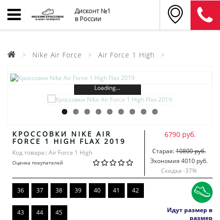
Дисконт №1
в России
Nike Air Force
Air Force 1 High
Loading...
КРОССОВКИ NIKE AIR
6790 руб.
FORCE 1 HIGH FLAX 2019
Старая:
10800 руб.
Код товара:: Air Force 1 High
Экономия 4010 руб.
Оценка покупателей
Скидка -
37
%
36
37
38
39
40
41
42
Идут размер в
43
44
45
размер