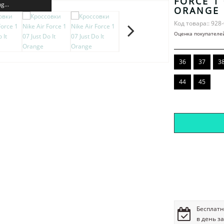
FORCE 1 
g...
ORANGE
Код товара:: 928
Оценка покупателе
36
37
3
44
45
Бесплатн
в день з