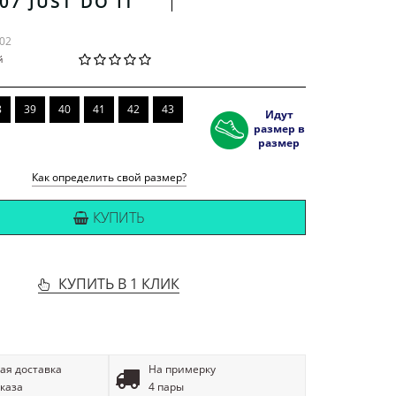
07 JUST DO IT
-02
й
8
39
40
41
42
43
Идут
размер в
размер
Как определить свой размер?
КУПИТЬ
КУПИТЬ В 1 КЛИК
ая доставка
На примерку
аказа
4 пары