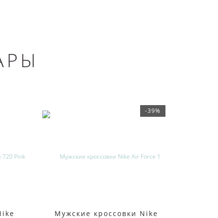
АРЫ
-39%
Nike
Мужские кроссовки Nike
Кросс