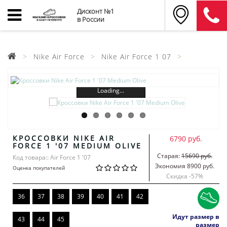
Дисконт №1
в России
Nike Air Force
Nike Air Force 1 07
Loading...
КРОССОВКИ NIKE AIR
6790 руб.
FORCE 1 '07 MEDIUM OLIVE
Старая:
15690 руб.
Код товара:: Air Force 1 '07
Экономия 8900 руб.
Оценка покупателей
Скидка -
57
%
36
37
38
39
40
41
42
Идут размер в
43
44
45
размер