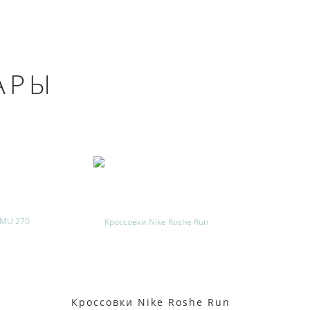
АРЫ
Кроссовки Nike Roshe Run
Кросс