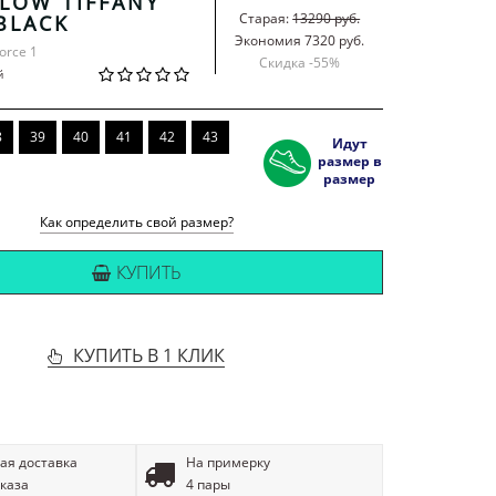
 LOW TIFFANY
Старая:
13290 руб.
BLACK
Экономия 7320 руб.
Force 1
Скидка -
55
%
й
8
39
40
41
42
43
Идут
размер в
размер
Как определить свой размер?
КУПИТЬ
КУПИТЬ В 1 КЛИК
ая доставка
На примерку
аказа
4 пары