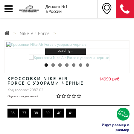
Дисконт №1
в России
Nike Air Force
Loading...
КРОССОВКИ NIKE AIR
14990 руб.
FORCE С УЗОРАМИ ЧЕРНЫЕ
Код товара:: 2087-02
Оценка покупателей
36
37
38
39
40
41
Идут размер в
размер