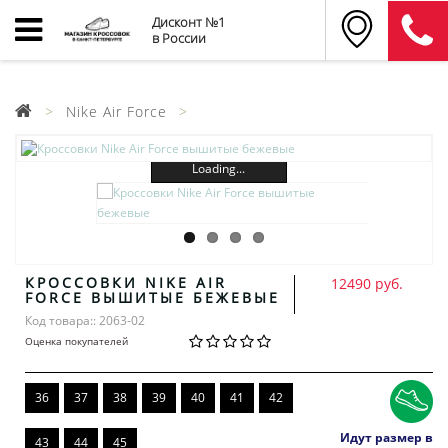
Дисконт №1
в России
Nike Air Force
Loading...
КРОССОВКИ NIKE AIR
12490 руб.
FORCE ВЫШИТЫЕ БЕЖЕВЫЕ
Код товара:: 2063-02
Оценка покупателей
36
37
38
39
40
41
42
Идут размер в
43
44
45