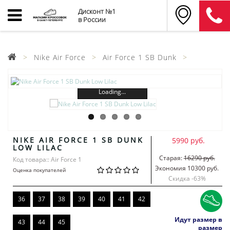
Дисконт №1
в России
Nike Air Force
Air Force 1 SB Dunk
Loading...
NIKE AIR FORCE 1 SB DUNK
5990 руб.
LOW LILAC
Старая:
16290 руб.
Код товара:: Air Force 1
Экономия 10300 руб.
Оценка покупателей
Скидка -
63
%
36
37
38
39
40
41
42
Идут размер в
43
44
45
размер