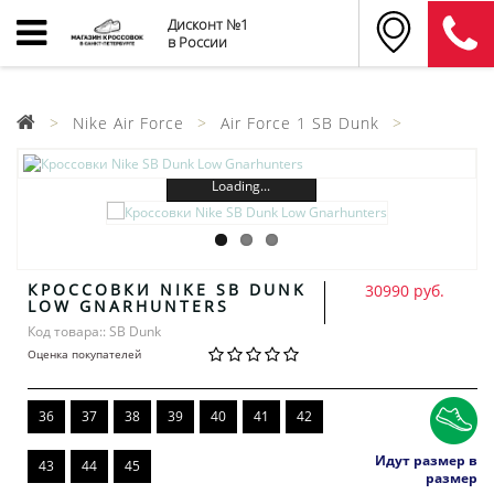
Дисконт №1
в России
Nike Air Force
Air Force 1 SB Dunk
Loading...
КРОССОВКИ NIKE SB DUNK
30990 руб.
LOW GNARHUNTERS
Код товара:: SB Dunk
Оценка покупателей
36
37
38
39
40
41
42
Идут размер в
43
44
45
размер