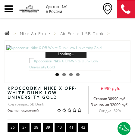
Дисконт №1
в России
Nike Air Force
Air Force 1 SB Dunk
Loading...
КРОССОВКИ NIKE X OFF-
6990 руб.
WHITE DUNK LOW
UNIVERSITY GOLD
Старая:
38990 руб.
Код товара:: SB Dunk
Экономия 32000 руб.
Оценка покупателей
Скидка -
82
%
36
37
38
39
40
41
42