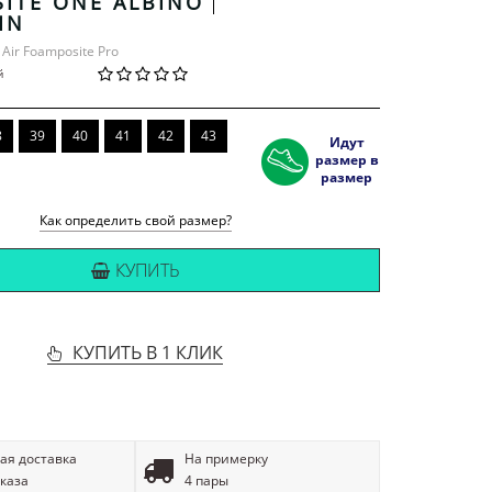
ITE ONE ALBINO
IN
 Air Foamposite Pro
й
8
39
40
41
42
43
Идут
размер в
размер
Как определить свой размер?
КУПИТЬ
КУПИТЬ В 1 КЛИК
ая доставка
На примерку
аказа
4 пары