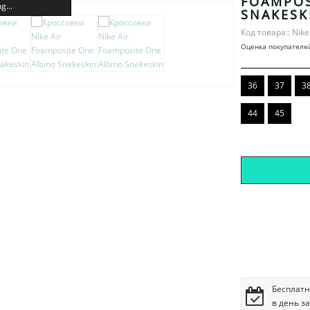
FOAMPOS
g...
SNAKESK
Код товара:: Nike
Оценка покупателе
36
37
3
44
45
Бесплатн
в день з