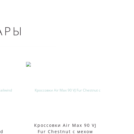
АРЫ
Кроссовки Air Max 90 VJ
Крос
nd
Fur Chestnut с мехом
Air M