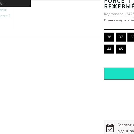
FORCE 1 
g...
БЕЖЕВЫ
Код товара:: 242
Оценка покупателе
36
37
3
44
45
Бесплатн
в день з