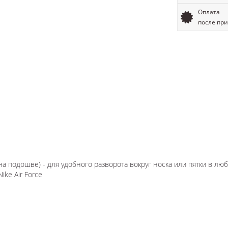
Оплата
после пр
 на подошве) - для удобного разворота вокруг носка или пятки в л
ke Air Force