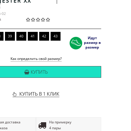
JESTER XX
Е
6-02
й
8
39
40
41
42
43
Идут
размер в
размер
Как определить свой размер?
КУПИТЬ
КУПИТЬ В 1 КЛИК
ая доставка
На примерку
аказа
4 пары