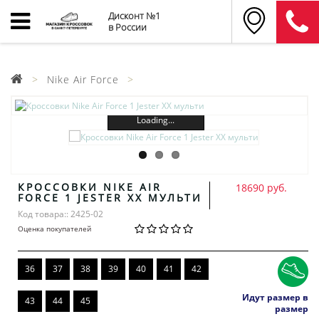
Дисконт №1
в России
Nike Air Force
Loading...
КРОССОВКИ NIKE AIR
18690 руб.
FORCE 1 JESTER XX МУЛЬТИ
Код товара:: 2425-02
Оценка покупателей
36
37
38
39
40
41
42
Идут размер в
43
44
45
размер