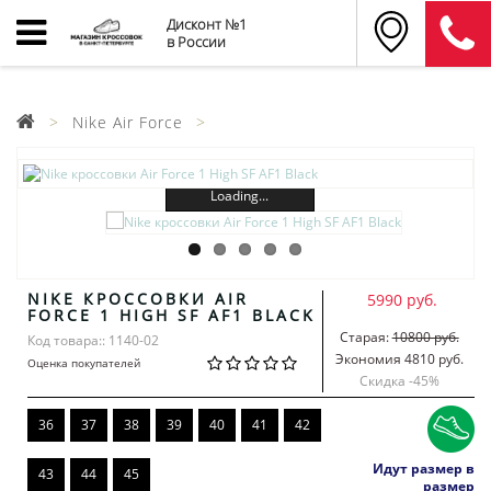
Дисконт №1
в России
Nike Air Force
Loading...
NIKE КРОССОВКИ AIR
5990 руб.
FORCE 1 HIGH SF AF1 BLACK
Старая:
10800 руб.
Код товара:: 1140-02
Экономия 4810 руб.
Оценка покупателей
Скидка -
45
%
36
37
38
39
40
41
42
Идут размер в
43
44
45
размер