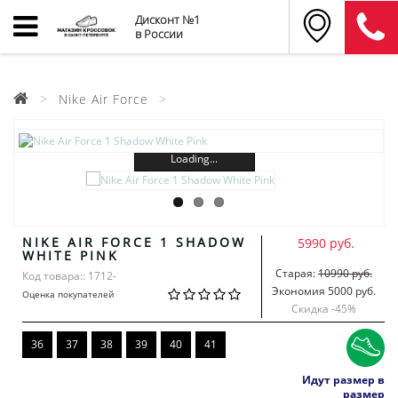
Дисконт №1
в России
Nike Air Force
Loading...
NIKE AIR FORCE 1 SHADOW
5990 руб.
WHITE PINK
Старая:
10990 руб.
Код товара:: 1712-
Экономия 5000 руб.
Оценка покупателей
Скидка -
45
%
36
37
38
39
40
41
Идут размер в
размер