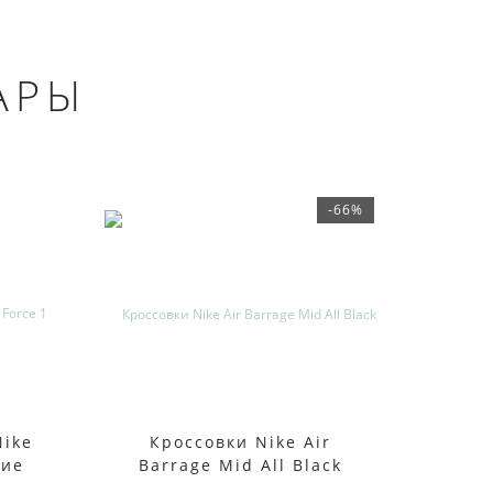
АРЫ
-66%
Nike
Кроссовки Nike Air
Кр
кие
Barrage Mid All Black
Barr