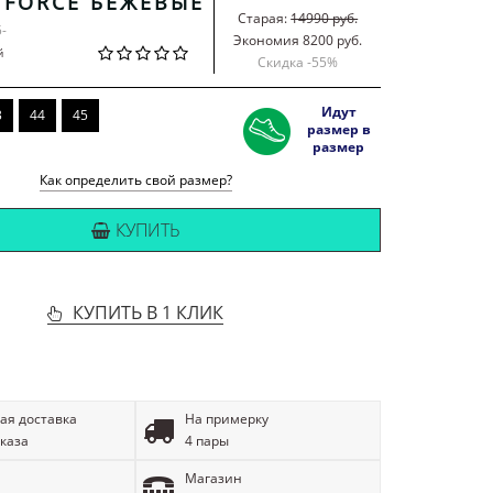
R FORCE БЕЖЕВЫЕ
Старая:
14990 руб.
5-
Экономия 8200 руб.
й
Скидка -
55
%
Идут
3
44
45
размер в
размер
Как определить свой размер?
КУПИТЬ
КУПИТЬ В 1 КЛИК
ая доставка
На примерку
аказа
4 пары
Магазин