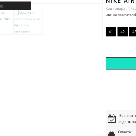
NIKE AI
g...
Код товара:: 179
Оценка покупателе
41
42
4
Бесплатн
в день з
Оплата