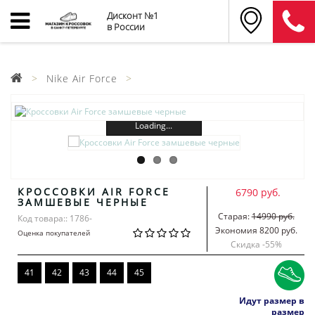
Дисконт №1
в России
Nike Air Force
Loading...
КРОССОВКИ AIR FORCE
6790 руб.
ЗАМШЕВЫЕ ЧЕРНЫЕ
Старая:
14990 руб.
Код товара:: 1786-
Экономия 8200 руб.
Оценка покупателей
Скидка -
55
%
41
42
43
44
45
Идут размер в
размер