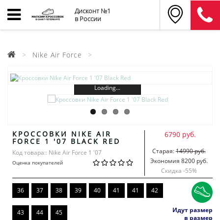
Дисконт №1
в России
Nike Air Force
Loading...
КРОССОВКИ NIKE AIR
6790 руб.
FORCE 1 '07 BLACK RED
Старая:
14990 руб.
Код товара:: Nike Air Force 1 '07
Экономия 8200 руб.
Оценка покупателей
Скидка -
55
%
36
37
38
39
40
41
41
42
Идут размер
43
44
45
в размер