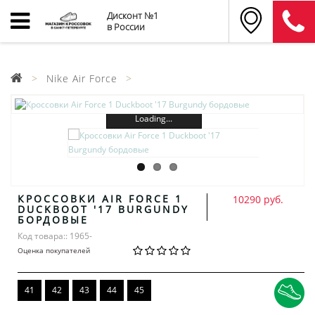
Дисконт №1
в России
Nike Air Force
Loading...
КРОССОВКИ AIR FORCE 1
10290 руб.
DUCKBOOT '17 BURGUNDY
БОРДОВЫЕ
Код товара:: 1965-
Оценка покупателей
41
42
43
44
45