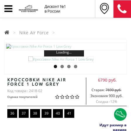
Дисконт №1
в России
Nike Air Force
Loading...
КРОССОВКИ NIKE AIR
6790 руб.
FORCE 1 LOW GREY
Старая:
7690 руб.
Код товара:: 2418-02
Экономия 900 руб.
Оценка покупателей
Скидка -
12
%
36
37
38
39
40
41
Идут размер в
размер