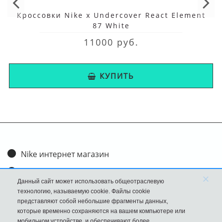
Кроссовки Nike x Undercover React Element
87 White
11000 руб.
КУПИТЬ
Nike интернет магазин
Доставка и оплата
×
Данный сайт может использовать общеотраслевую
Обмен и возврат
технологию, называемую cookie. Файлы cookie
представляют собой небольшие фрагменты данных,
Размеры
которые временно сохраняются на вашем компьютере или
мобильном устройстве, и обеспечивают более