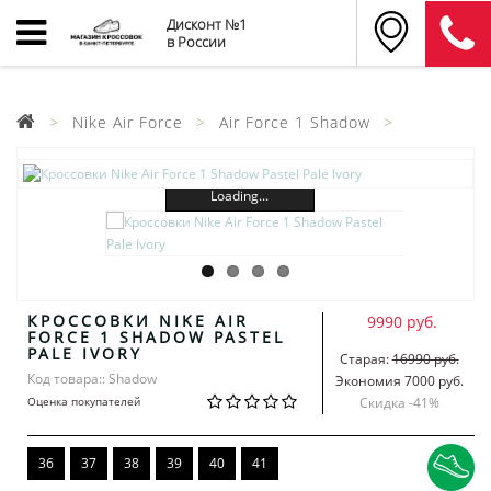
Дисконт №1
в России
Nike Air Force
Air Force 1 Shadow
Loading...
КРОССОВКИ NIKE AIR
9990 руб.
FORCE 1 SHADOW PASTEL
PALE IVORY
Старая:
16990 руб.
Код товара:: Shadow
Экономия 7000 руб.
Оценка покупателей
Скидка -
41
%
36
37
38
39
40
41