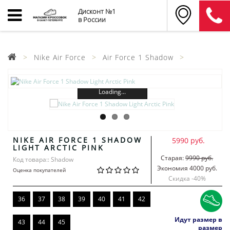
Дисконт №1
в России
Nike Air Force
Air Force 1 Shadow
Loading...
NIKE AIR FORCE 1 SHADOW
5990 руб.
LIGHT ARCTIC PINK
Старая:
9990 руб.
Код товара:: Shadow
Экономия 4000 руб.
Оценка покупателей
Скидка -
40
%
36
37
38
39
40
41
42
Идут размер в
43
44
45
размер