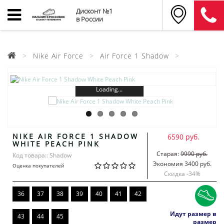
Дисконт №1
в России
Nike Air Force
Air Force 1 Shadow
Loading...
NIKE AIR FORCE 1 SHADOW
6590 руб.
WHITE PEACH PINK
Старая:
9990 руб.
Код товара:: Shadow
Экономия 3400 руб.
Оценка покупателей
Скидка -
34
%
36
37
38
39
40
41
42
Идут размер в
43
44
45
размер